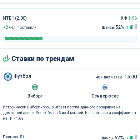
ИТБ1 (2.00)
КФ
1.96
+2
52%
чел
.
поставили
Шансы
Ставки по трендам
Футбол
15:00
487 дня назад
Виборг
Сендерюске
Исторически Виборг хорошо играет против данного соперника на
домашней арене. Успех был в 3 из 4 матчей. Наша ставка и коэффициент
на П1 - 1.63
Прогноз:
П1
62%
Шансы