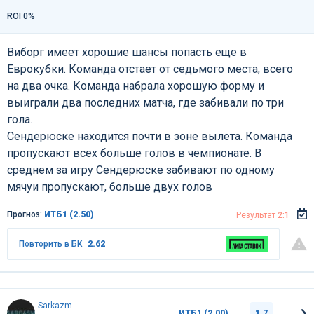
ROI 0%
Виборг имеет хорошие шансы попасть еще в
Еврокубки. Команда отстает от седьмого места, всего
на два очка. Команда набрала хорошую форму и
выиграли два последних матча, где забивали по три
гола.
Сендерюске находится почти в зоне вылета. Команда
пропускают всех больше голов в чемпионате. В
среднем за игру Сендерюске забивают по одному
мячуи пропускают, больше двух голов
Прогноз:
ИТБ1 (2.50)
Результат
2:1
Повторить в БК
2.62
Sarkazm
ИТБ1 (2.00)
1.7