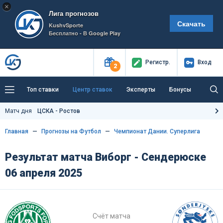
×
Лига прогнозов
Скачать
KushvSporte
Бесплатно - В Google Play
Регистр
.
Вход
2
Топ ставки
Центр ставок
Эксперты
Бонусы
Тренды
Букмекеры
Пресс-центр
Матч дня
ЦСКА - Ростов
Как тут заработать?
Главная
Прогнозы на Футбол
Чемпионат Дании. Суперлига
Результат матча Виборг - Сендерюске
06 апреля 2025
Счёт матча