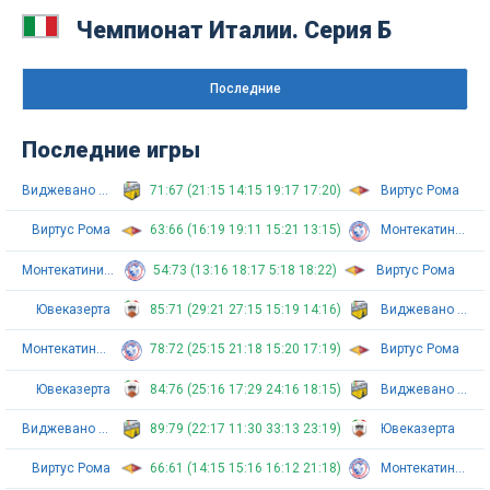
Чемпионат Италии. Серия Б
Последниe
Последние игры
Виджевано 1955
71:67 (21:15 14:15 19:17 17:20)
Виртус Рома
Виртус Рома
63:66 (16:19 19:11 15:21 13:15)
Монтекатини-Терме
Монтекатини-Терме
54:73 (13:16 18:17 5:18 18:22)
Виртус Рома
Ювеказерта
85:71 (29:21 27:15 15:19 14:16)
Виджевано 1955
Монтекатини-Терме
78:72 (25:15 21:18 15:20 17:19)
Виртус Рома
Ювеказерта
84:76 (25:16 17:29 24:16 18:15)
Виджевано 1955
Виджевано 1955
89:79 (22:17 11:30 33:13 23:19)
Ювеказерта
Виртус Рома
66:61 (14:15 15:16 16:12 21:18)
Монтекатини-Терме