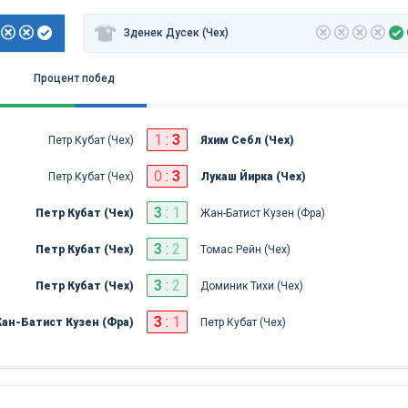
Зденек Дусек (Чех)
Процент побед
1
:
3
Петр Кубат (Чех)
Яхим Себл (Чех)
0
:
3
Петр Кубат (Чех)
Лукаш Йирка (Чех)
3
:
1
Петр Кубат (Чех)
Жан-Батист Кузен (Фра)
3
:
2
Петр Кубат (Чех)
Томас Рейн (Чех)
3
:
2
Петр Кубат (Чех)
Доминик Тихи (Чех)
3
:
1
ан-Батист Кузен (Фра)
Петр Кубат (Чех)