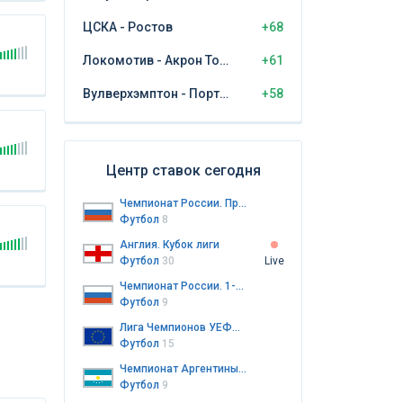
ЦСКА - Ростов
+68
Локомотив - Акрон Тольятти
+61
Вулверхэмптон - Порт Вэйл
+58
Центр ставок сегодня
Чемпионат России. Премьер-лига
Футбол
8
Англия. Кубок лиги
Футбол
30
Live
Чемпионат России. 1-я лига
Футбол
9
Лига Чемпионов УЕФА. Женщины
Футбол
15
Чемпионат Аргентины. Примера дивизион
Футбол
9