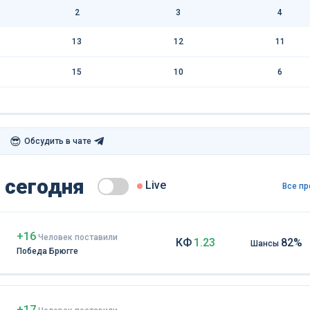
2
3
4
13
12
11
15
10
6
😎
Обсудить в чате
 сегодня
Live
Все пр
+16
Чел
овек
поставили
КФ
1.23
82%
Шансы
Победа Брюгге
+17