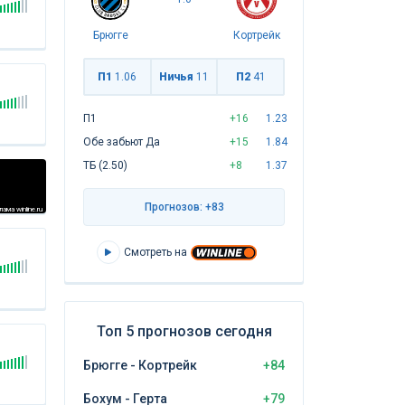
Брюгге
Кортрейк
П1
1.06
Ничья
11
П2
41
П1
+16
1.23
Обе забьют Да
+15
1.84
ТБ (2.50)
+8
1.37
Прогнозов: +83
ама winline.ru
Смотреть на
Топ 5 прогнозов сегодня
Брюгге - Кортрейк
+84
Бохум - Герта
+79