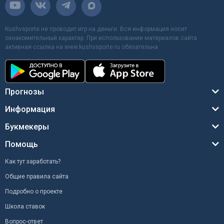
Kushvsporte не проводит игр на деньги. Вся информация носит
ознакомительный характер. При использовании материалов сайта
активная ссылка на www.kushvsporte.ru обязательна
Прогнозы
Информация
Букмекеры
Помощь
Как тут заработать?
Общие правила сайта
Подробно о проекте
Школа ставок
Вопрос-ответ