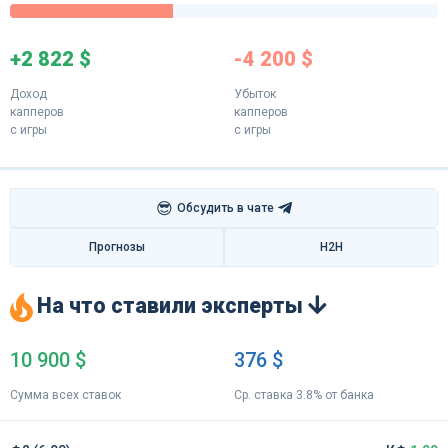
+2 822 $
-4 200 $
Доход
Убыток
капперов
капперов
с игры
с игры
😎
Обсудить в чате
Прогнозы
H2H
На что ставили эксперты
10 900 $
376 $
Сумма всех ставок
Ср. ставка 3.8% от банка