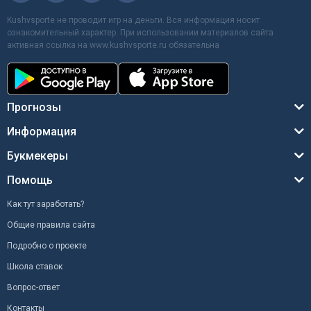
Kushvsporte не проводит игр на деньги. Вся информация носит
ознакомительный характер. При использовании материалов сайта
активная ссылка на www.kushvsporte.ru обязательна
Прогнозы
Информация
Букмекеры
Помощь
Как тут заработать?
Общие правила сайта
Подробно о проекте
Школа ставок
Вопрос-ответ
Контакты