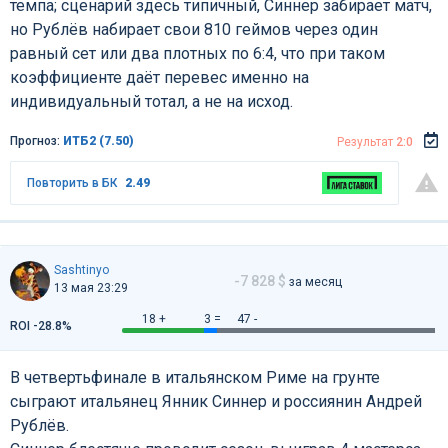
темпа; сценарий здесь типичный, Синнер забирает матч,
но Рублёв набирает свои 810 геймов через один
равный сет или два плотных по 6:4, что при таком
коэффициенте даёт перевес именно на
индивидуальный тотал, а не на исход.
Прогноз:
ИТБ2 (7.50)
Результат
2:0
Повторить в БК
2.49
Sashtinyo
-7 828 $
за месяц
13 мая 23:29
18 +
3 =
47 -
ROI -28.8%
В четвертьфинале в итальянском Риме на грунте
сыграют итальянец Янник Синнер и россиянин Андрей
Рублёв.