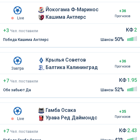
Йокогама Ф-Маринос
+36
Кашима Антлерс
Прогнозов
Live
КФ
2
+3
Чел
.
поставили
50%
Победа Кашима Антлерс
Шансы
Крылья Советов
+36
Балтика Калининград
Прогнозов
Завтра
КФ
1.95
+7
Чел
.
поставили
52%
Обе забьют Да
Шансы
Гамба Осака
+35
Урава Ред Даймондс
Прогнозов
Live
КФ
2.43
+7
Чел
.
поставили
42%