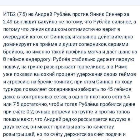
ИТБ2 (7.5) на Андрей Рублёв против Янник Синнер за
2.49 выглядит валуйно не потому, что Рублёв сильнее, а
потому что линия слишком оптимистично верит в
очередной каток от Синнера; итальянец действительно
доминирует на приёме и душит соперников сериями
брейков, но именно такой профиль матча и даёт шанс на
8 геймов андердогу: Рублёв стабильно держит первую
подачу, на грунте разыгрывает терпеливее, а в Риме
уже показал высокий процент удержания своих геймов
и агрессию на брейк-поинтах; при этом Синнер по ходу
турнира позволяет соперникам забирать по 45 геймов
даже в контрольных сетах, а одного плотного сета 6:4
или 7:5 достаточно, чтобы тотал Рублёва пробился даже
при счёте 0:2; очные встречи на грунте и против топов
показывают, что Андрей редко рассыпается всухую в
двух сетах, он может проигрывать по качеству
розыгрышей, но по счёту держится за счёт подачи и