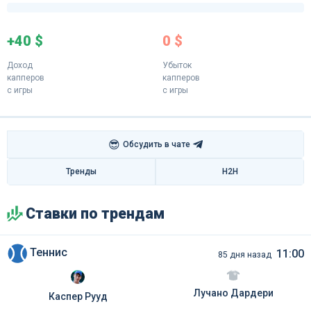
+40 $
0 $
Доход
Убыток
капперов
капперов
с игры
с игры
😎
Обсудить в чате
Тренды
H2H
Ставки по трендам
Теннис
11:00
85 дня назад
Лучано Дардери
Каспер Рууд