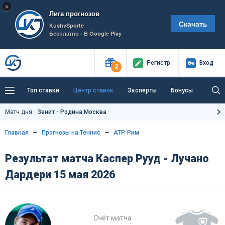
×
Лига прогнозов
Скачать
KushvSporte
Бесплатно - В Google Play
Регистр
.
Вход
2
Топ ставки
Центр ставок
Эксперты
Бонусы
Тренды
Букмекеры
Пресс-центр
Матч дня
Зенит - Родина Москва
Как тут заработать?
Главная
Прогнозы на Теннис
ATP. Рим
Результат матча Каспер Рууд - Лучано
Дардери 15 мая 2026
Счёт матча