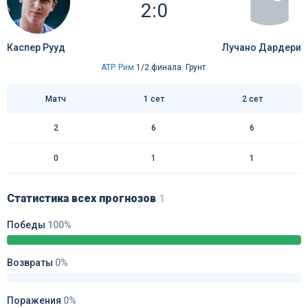
2:0
Каспер Рууд
Лучано Дардери
ATP. Рим
1/2 финала. Грунт.
Матч
1 сет
2 сет
2
6
6
0
1
1
Статистика всех прогнозов
1
Победы
100%
Возвраты
0%
Поражения
0%