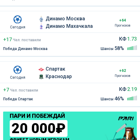
Динамо Москва
+64
Динамо Махачкала
Прогнозов
Сегодня
КФ
1.73
+17
Чел
.
поставили
58%
Победа Динамо Москва
Шансы
Спартак
+62
Краснодар
Прогнозов
Сегодня
КФ
2.19
+7
Чел
.
поставили
46%
Победа Спартак
Шансы
ПАРИ И ПОБЕЖДАЙ
20 000₽