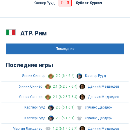
0
:
3
Каспер Рууд
Хуберт Хуркач
ATP. Рим
Последниe
Последние игры
Янник Синнер
2:0 (6:4 6:4)
Каспер Рууд
Янник Синнер
2:1 (6:2 5:7 6:4)
Даниил Медведев
Янник Синнер
2:1 (6:2 5:7 6:4)
Даниил Медведев
Каспер Рууд
2:0 (6:1 6:1)
Лучано Дардери
Каспер Рууд
2:0 (6:1 6:1)
Лучано Дардери
Мартин Ландалус
1:2 (6:1 4:6 5:7)
Даниил Медведев