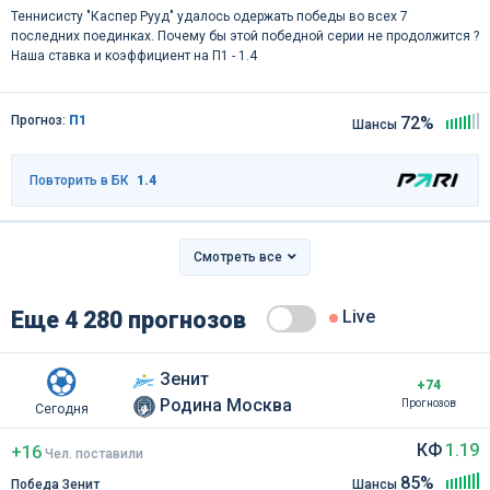
Теннисисту "Каспер Рууд" удалось одержать победы во всех 7
последних поединках. Почему бы этой победной серии не продолжится ?
Наша ставка и коэффициент на П1 - 1.4
Прогноз:
П1
72%
Шансы
Повторить в БК
1.4
Смотреть все
Еще 4 280 прогнозов
Live
Зенит
+74
Родина Москва
Прогнозов
Сегодня
КФ
1.19
+16
Чел
.
поставили
85%
Победа Зенит
Шансы