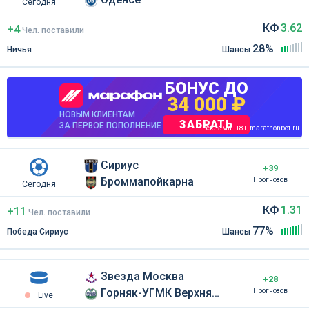
Сегодня
КФ
3.62
+4
Чел
.
поставили
28%
Ничья
Шансы
БОНУС ДО
34 000 ₽
НОВЫМ КЛИЕНТАМ
ЗАБРАТЬ
ЗА ПЕРВОЕ ПОПОЛНЕНИЕ
Реклама. 18+, marathonbet.ru
Сириус
+39
Броммапойкарна
Прогнозов
Сегодня
КФ
1.31
+11
Чел
.
поставили
77%
Победа Сириус
Шансы
Звезда Москва
+28
Горняк-УГМК Верхняя Пышма
Прогнозов
Live