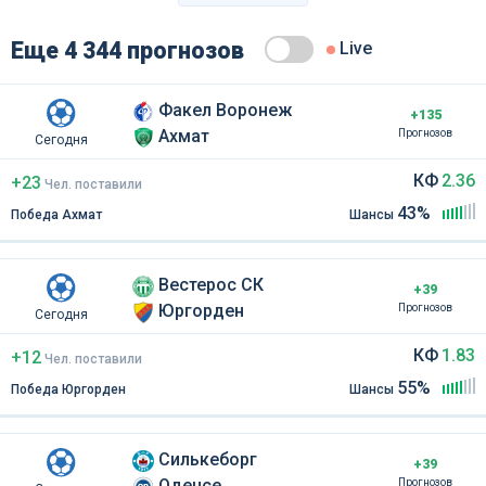
Еще 4 344 прогнозов
Live
Факел Воронеж
+135
Ахмат
Прогнозов
Сегодня
КФ
2.36
+23
Чел
.
поставили
43%
Победа Ахмат
Шансы
Вестерос СК
+39
Юргорден
Прогнозов
Сегодня
КФ
1.83
+12
Чел
.
поставили
55%
Победа Юргорден
Шансы
Силькеборг
+39
Оденсе
Прогнозов