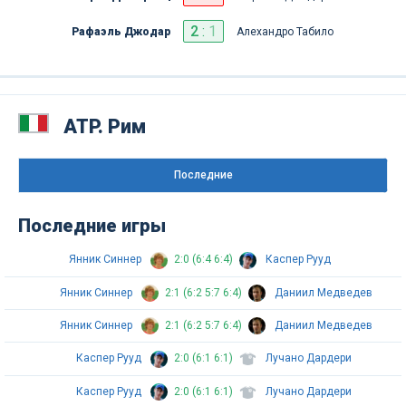
2
:
1
Рафаэль Джодар
Алехандро Табило
ATP. Рим
Последниe
Последние игры
Янник Синнер
2:0 (6:4 6:4)
Каспер Рууд
Янник Синнер
2:1 (6:2 5:7 6:4)
Даниил Медведев
Янник Синнер
2:1 (6:2 5:7 6:4)
Даниил Медведев
Каспер Рууд
2:0 (6:1 6:1)
Лучано Дардери
Каспер Рууд
2:0 (6:1 6:1)
Лучано Дардери