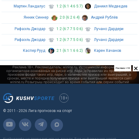
Мартин Ландалус
1:2 (6:1 4:6 5:7)
Даниил Медведев
Янник Синнер
2:0 (6:2 6:4)
Андрей Рублёв
Рафаэль Джодар
1:2 (6:7 7:5 0:6)
Лучано Дардери
Рафаэль Джодар
1:2 (6:7 7:5 0:6)
Лучано Дардери
Каспер Рууд
2:1 (6:1 1:6 6:2)
Карен Хачанов
×
Реклама +18
18+
© 2011 - 2026 Лига прогнозов на спорт
Kushvsporte не проводит игр на деньги. Вся информация носит