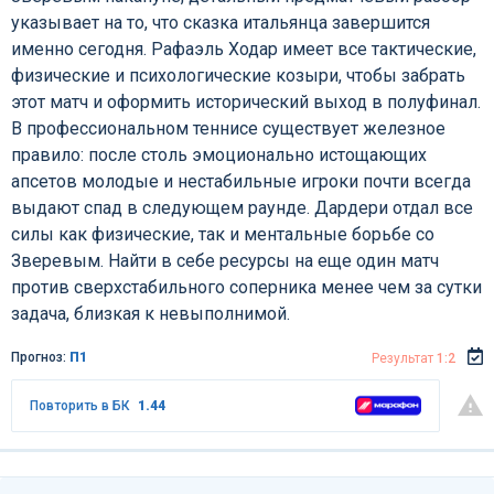
указывает на то, что сказка итальянца завершится
именно сегодня. Рафаэль Ходар имеет все тактические,
физические и психологические козыри, чтобы забрать
этот матч и оформить исторический выход в полуфинал.
В профессиональном теннисе существует железное
правило: после столь эмоционально истощающих
апсетов молодые и нестабильные игроки почти всегда
выдают спад в следующем раунде. Дардери отдал все
силы как физические, так и ментальные борьбе со
Зверевым. Найти в себе ресурсы на еще один матч
против сверхстабильного соперника менее чем за сутки
задача, близкая к невыполнимой.
Прогноз:
П1
Результат
1:2
Повторить в БК
1.44