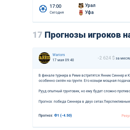
Урал
17:00
Уфа
Сегодня
17
Прогнозы игроков на
Wariors
-2 624 $
за меся
17 мая 09:40
В финале турнира в Риме встретятся Янник Синнер и К
особенно силён на грунте. Его козыри мощная подача
Рууд опытный грунтовик, но ему будет сложно противо
Прогноз: победа Синнера в двух сетах.Перспективные 
Прогноз:
Ф1 (-4.50)
Резу