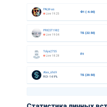
PALW-as
Ф1 (-6.00)
Live 19:25
PRIEST1982
ТБ (22.50)
Live 19:04
Tolya2755
П1
Live 18:28
Alex_sh69
ТБ (20.50)
ROI -14.9%
Статистика личных вс