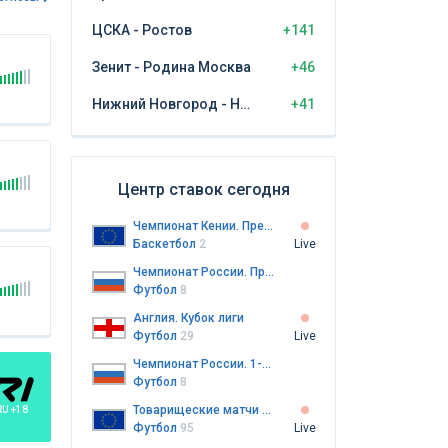
ЦСКА - Ростов
+141
Зенит - Родина Москва
+46
Нижний Новгород - Нефтехимик
+41
Центр ставок сегодня
Чемпионат Кении. Премьер-лига
Баскетбол
2
Live
Чемпионат России. Премьер-лига
Футбол
8
Англия. Кубок лиги
Футбол
29
Live
Чемпионат России. 1-я лига
Футбол
8
Товарищеские матчи клубов
RU +18
Футбол
95
Live