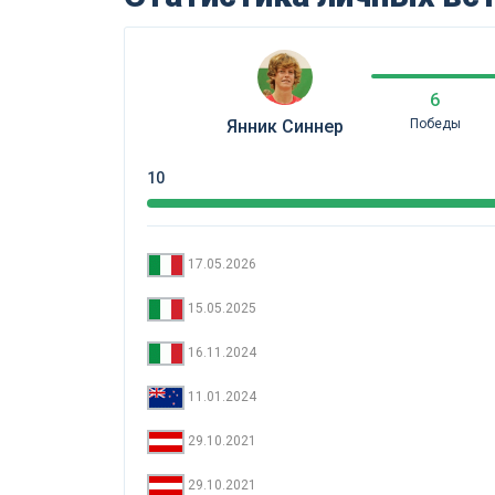
6
Янник Синнер
Победы
10
17.05.2026
15.05.2025
16.11.2024
11.01.2024
29.10.2021
29.10.2021