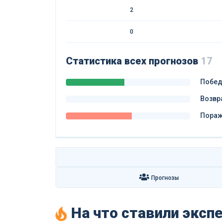
2
0
Статистика всех прогнозов
17
Побе
Возвр
Пора
Прогнозы
На что ставили экс