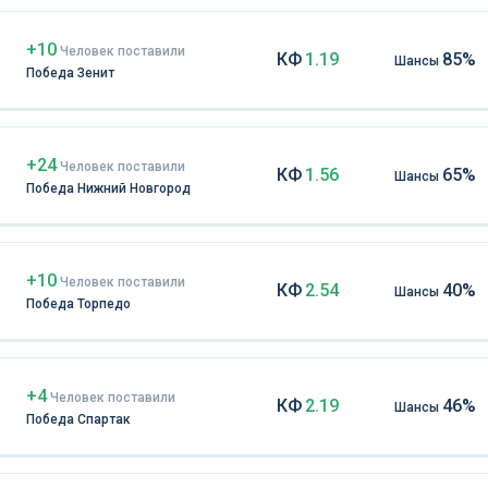
+10
Чел
овек
поставили
КФ
1.19
85%
Шансы
Победа Зенит
+24
Чел
овек
поставили
КФ
1.56
65%
Шансы
Победа Нижний Новгород
+10
Чел
овек
поставили
КФ
2.54
40%
Шансы
Победа Торпедо
+4
Чел
овек
поставили
КФ
2.19
46%
Шансы
Победа Спартак