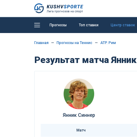
Прогнозы
Топ ставки
Центр ставок
Главная
Прогнозы на Теннис
ATP. Рим
Результат матча Янник
Янник Синнер
Матч