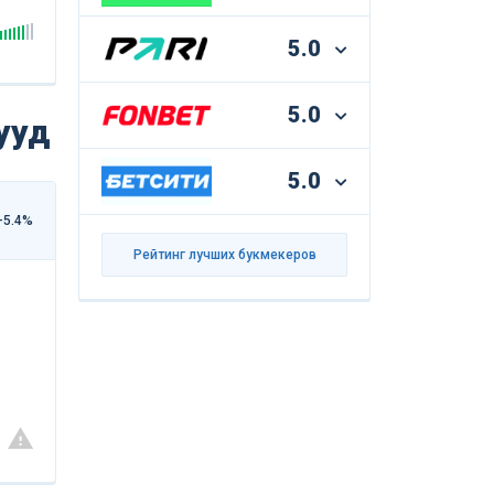
5.0
5.0
ууд
5.0
-5.4%
Рейтинг лучших букмекеров