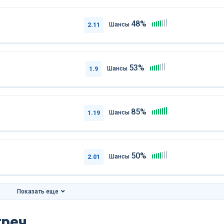
48%
Шансы
2.11
53%
Шансы
1.9
85%
Шансы
1.19
50%
Шансы
2.01
Показать еще
треч