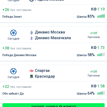
Сегодня
КФ
1.19
+26
Чел
.
поставили
85%
Победа Зенит
Шансы
Динамо Москва
+137
Динамо Махачкала
Прогнозов
Сегодня
КФ
1.73
+38
Чел
.
поставили
58%
Победа Динамо Москва
Шансы
Спартак
+131
Краснодар
Прогнозов
Сегодня
КФ
1.58
+22
Чел
.
поставили
64%
Обе забьют Да
Шансы