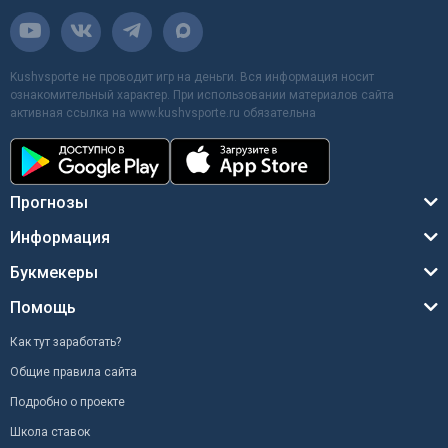
Kushvsporte не проводит игр на деньги. Вся информация носит
ознакомительный характер. При использовании материалов сайта
активная ссылка на www.kushvsporte.ru обязательна
Прогнозы
Информация
Букмекеры
Помощь
Как тут заработать?
Общие правила сайта
Подробно о проекте
Школа ставок