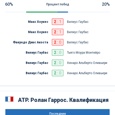
60%
20%
Процент побед
2
:
1
Макс Хоукес
Вилиус Гаубас
2
:
1
Макс Хоукес
Вилиус Гаубас
2
:
0
Факундо Диас Акоста
Вилиус Гаубас
2
:
0
Вилиус Гаубас
Тьяго Моура Монтейро
2
:
0
Вилиус Гаубас
Хенаро Альберто Оливьери
2
:
0
Вилиус Гаубас
Хенаро Альберто Оливьери
ATP. Ролан Гаррос. Квалификация
Последниe