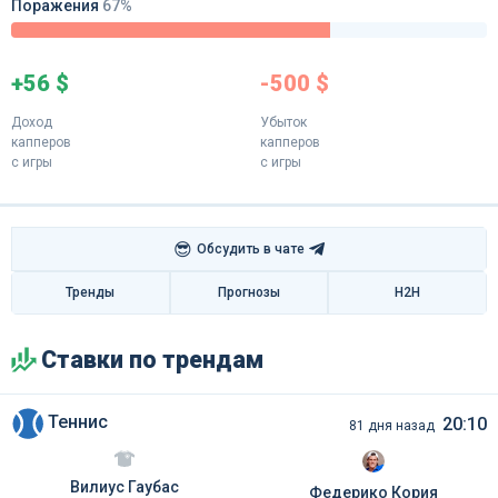
Поражения
67%
+56 $
-500 $
Доход
Убыток
капперов
капперов
с игры
с игры
😎
Обсудить в чате
Тренды
Прогнозы
H2H
Ставки по трендам
Теннис
20:10
81 дня назад
Вилиус Гаубас
Федерико Кория