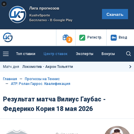
×
Лига прогнозов
Скачать
KushvSporte
Бесплатно - В Google Play
Регистр
.
Вход
2
Топ ставки
Центр ставок
Эксперты
Бонусы
Тренды
Букмекеры
Пресс-центр
Матч дня
Локомотив - Акрон Тольятти
Как тут заработать?
Главная
Прогнозы на Теннис
ATP. Ролан Гаррос. Квалификация
Результат матча Вилиус Гаубас -
Федерико Кория 18 мая 2026