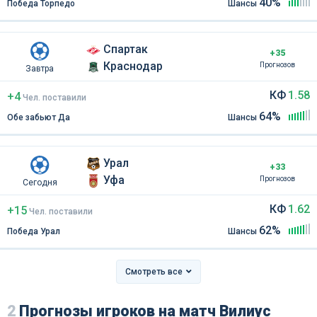
40%
Победа Торпедо
Шансы
Спартак
+35
Краснодар
Прогнозов
Завтра
КФ
1.58
+4
Чел
.
поставили
64%
Обе забьют Да
Шансы
Урал
+33
Уфа
Прогнозов
Сегодня
КФ
1.62
+15
Чел
.
поставили
62%
Победа Урал
Шансы
Смотреть все
2
Прогнозы игроков на матч Вилиус