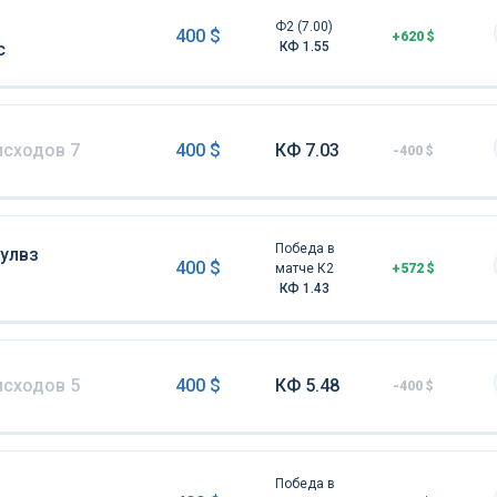
Ф2 (7.00)
400 $
+620 $
с
КФ 1.55
исходов 7
400 $
КФ 7.03
-400 $
Победа в
улвз
400 $
матче К2
+572 $
КФ 1.43
исходов 5
400 $
КФ 5.48
-400 $
Победа в