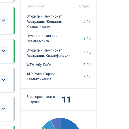
Чемпионат
Ставки
Открытый Чемпионат
Австралии. Женщины.
9
/
3
Квалификация
Чемпионат Англии.
8
/
2
Премьер-лига
Открытый Чемпионат
8
/
4
Австралии. Квалификация
WTA. Абу-Даби
7
/
3
ATP. Ролан Гаррос.
7
/
5
Квалификация
11
В ср. прогнозов в
шт.
неделю