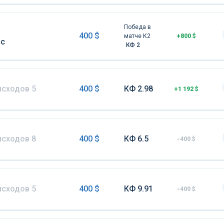
Победа в
400 $
матче К2
+800 $
нс
КФ 2
исходов 5
400 $
КФ 2.98
+1 192 $
исходов 8
400 $
КФ 6.5
-400 $
исходов 5
400 $
КФ 9.91
-400 $