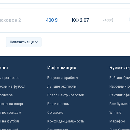
исходов 2
400 $
КФ 2.07
-400 $
Показать еще
озы
Информация
Букмеке
ы прогнозов
Бонусы и фрибеты
Рейтинг бук
нозы на футбол
Лучшие эксперты
Народный р
огнозов
Пресс центр новостей
Рейтинг оф
нозы на спорт
Ваши отзывы
Все букмек
ы по трендам
Согласие
Winline
ы на футбол
Конфиденциальность
Марафон