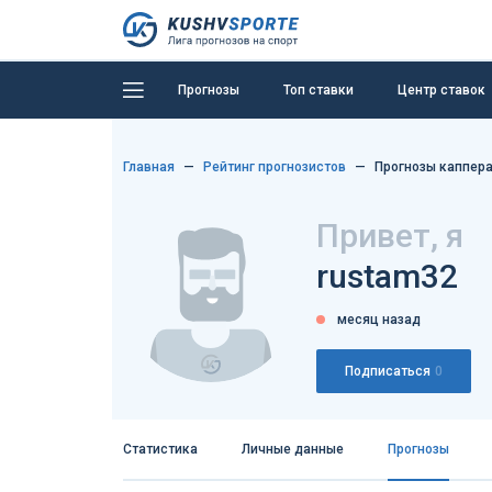
Прогнозы
Топ ставки
Центр ставок
Главная
Рейтинг прогнозистов
Прогнозы каппера
Привет, я
rustam32
месяц назад
Подписаться
0
Статистика
Личные данные
Прогнозы