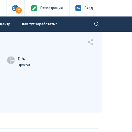
Регистр
ация
Вход
2
-центр
Как тут заработать?
0 %
Проход