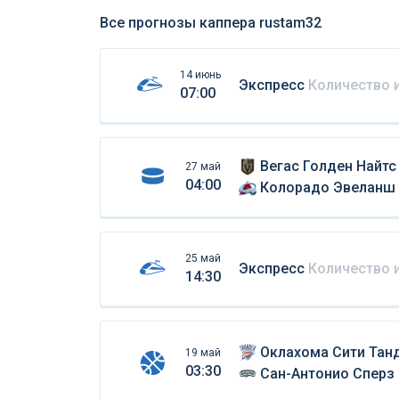
Все прогнозы каппера rustam32
14 июнь
Экспресс
Количество 
07:00
Вегас Голден Найтс
27 май
04:00
Колорадо Эвеланш
25 май
Экспресс
Количество 
14:30
Оклахома Сити Тан
19 май
03:30
Сан-Антонио Сперз