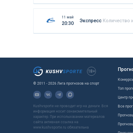
11 май
Экспресс
Количество 
20:30
Прогн
18+
Конкурс
© 2011 - 2026 Лига прогнозов на спорт
Топ прог
Центр пр
Kushvsporte не проводит игр на деньги. Вся
Все прог
информация носит ознакомительный
Прогноз
характер. При использовании материалов
сайта активная ссылка на
Прогноз
www.kushvsporte.ru обязательна