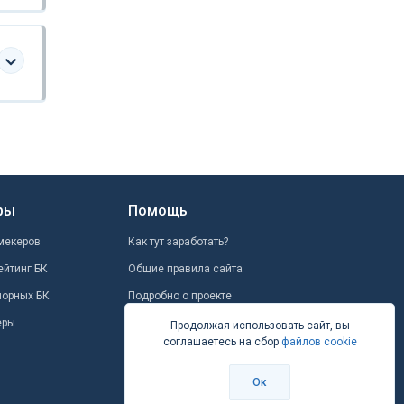
ры
Помощь
мекеров
Как тут заработать?
ейтинг БК
Общие правила сайта
шорных БК
Подробно о проекте
еры
Школа ставок
Продолжая использовать сайт, вы
соглашаетесь на сбор
файлов cookie
Вопрос-ответ
Контакты
Ок