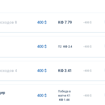
исходов 8
400 $
КФ 7.79
-400 $
400 $
П2
КФ 2.4
-400 $
исходов 4
400 $
КФ 3.41
-400 $
Победа в
дер
400 $
матче К1
-400 $
КФ 1.44