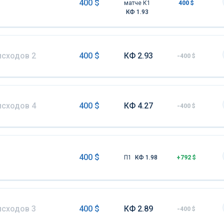
400 $
матче К1
400 $
КФ 1.93
исходов 2
400 $
КФ 2.93
-400 $
исходов 4
400 $
КФ 4.27
-400 $
400 $
П1
КФ 1.98
+792 $
исходов 3
400 $
КФ 2.89
-400 $