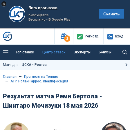
×
Лига прогнозов
Скачать
KushvSporte
Бесплатно - В Google Play
Регистр
.
Вход
2
Топ ставки
Центр ставок
Эксперты
Бонусы
Тренды
Букмекеры
Пресс-центр
Матч дня
ЦСКА - Ростов
Как тут заработать?
Главная
Прогнозы на Теннис
ATP. Ролан Гаррос. Квалификация
Результат матча Реми Бертола -
Шинтаро Мочизуки 18 мая 2026