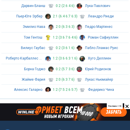
Дарвин Бланш
0:2 (2:6 4:6)
Лука Павлович
Пьер-Юге Эрбер
2:1 (6:4 6:7 6:3)
Леандро Риеди
Эмилио Нава
2:0 (6:3 6:3)
Педро Мартинес
Том Гентзш
1:2 (3:6 7:6 4:6)
Роман Сафиуллин
Вилиус Гаубас
0:2 (3:6 1:6)
Пабло Лламас Руис
Роберто Карбаллес Баэна
1:2 (3:6 6:3 1:6)
Хуго Деллиен
Борна Годжо
0:2 (5:7 3:6)
Юрий Родионов
Жайме Фария
2:0 (6:3 7:6)
Лукас Ньюмайер
Алексис Галарно
1:2 (7:5 2:6 5:7)
Федерико Чина
×
Реклама +18