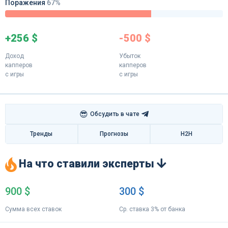
Поражения
67%
+256 $
-500 $
Доход
Убыток
капперов
капперов
с игры
с игры
😎
Обсудить в чате
Тренды
Прогнозы
H2H
На что ставили эксперты
900 $
300 $
Сумма всех ставок
Ср. ставка 3% от банка