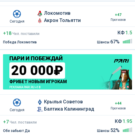
Локомотив
+47
Акрон Тольятти
Прогнозов
Сегодня
КФ
1.5
+18
Чел
.
поставили
67%
Победа Локомотив
Шансы
ПАРИ И ПОБЕЖДАЙ
20 000₽
ФРИБЕТ НОВЫМ ИГРОКАМ
РЕКЛАМА PARI.RU +18
Крылья Советов
+44
Балтика Калининград
Прогнозов
Сегодня
КФ
1.95
+7
Чел
.
поставили
52%
Обе забьют Да
Шансы