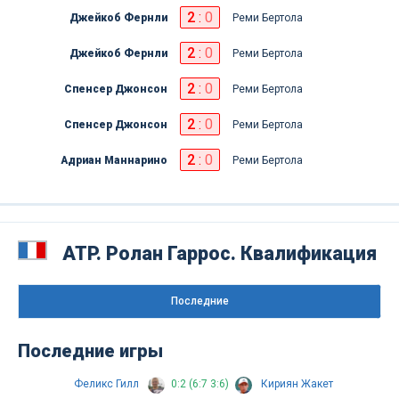
2
:
0
Джейкоб Фернли
Реми Бертола
2
:
0
Джейкоб Фернли
Реми Бертола
2
:
0
Спенсер Джонсон
Реми Бертола
2
:
0
Спенсер Джонсон
Реми Бертола
2
:
0
Адриан Маннарино
Реми Бертола
ATP. Ролан Гаррос. Квалификация
Последниe
Последние игры
Феликс Гилл
0:2 (6:7 3:6)
Кириян Жакет