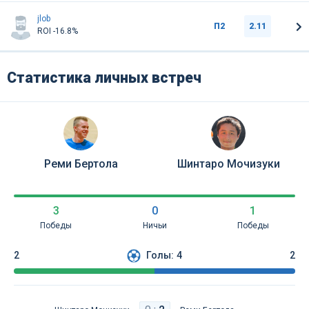
jlob
П2
2.11
ROI -16.8%
Статистика личных встреч
Реми Бертола
Шинтаро Мочизуки
3
0
1
Победы
Ничьи
Победы
2
Голы:
4
2