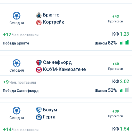
Брюгге
+43
Кортрейк
Прогнозов
Сегодня
КФ
1.23
+12
Чел
.
поставили
82%
Победа Брюгге
Шансы
Саннефьорд
+40
КФУМ-Камератене
Прогнозов
Сегодня
КФ
2.02
+9
Чел
.
поставили
50%
Победа Саннефьорд
Шансы
Бохум
+39
Герта
Прогнозов
Сегодня
КФ
1.54
+14
Чел
.
поставили