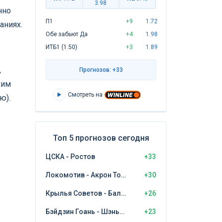
3.98
нно
П1
+9
1.72
аниях.
Обе забьют Да
+4
1.98
ИТБ1 (1.50)
+3
1.89
,
Прогнозов: +33
ким
Смотреть на
ю).
Топ 5 прогнозов сегодня
ЦСКА - Ростов
+33
Локомотив - Акрон Тольятти
+30
Крылья Советов - Балтика Калининград
+26
Бэйдзин Гоань - Шэньчжэнь Пэн Сити
+23