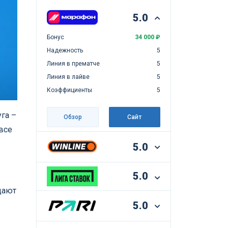
5.0
Бонус
34 000 ₽
Надежность
5
Линия в прематче
5
Линия в лайве
5
Коэффициенты
5
га –
Обзор
Сайт
все
5.0
5.0
дают
5.0