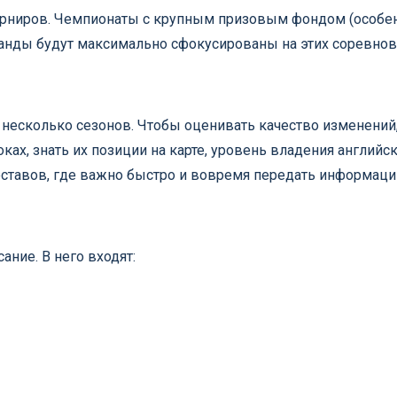
урниров. Чемпионаты с крупным призовым фондом (особе
манды будут максимально сфокусированы на этих соревнов
 несколько сезонов. Чтобы оценивать качество изменений
ках, знать их позиции на карте, уровень владения английс
оставов, где важно быстро и вовремя передать информаци
ание. В него входят: