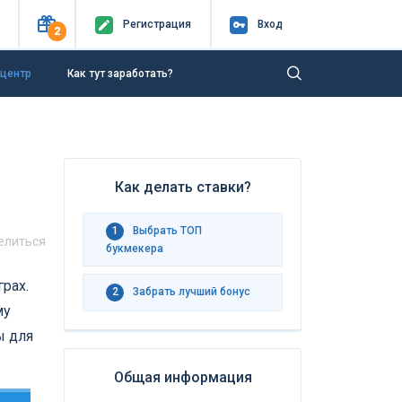
Регистр
ация
Вход
2
-центр
Как тут заработать?
Как делать ставки?
1
Выбрать ТОП
елиться
букмекера
рах.
2
Забрать лучший бонус
му
ы для
Общая информация