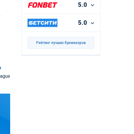
5.0
5.0
Рейтинг лучших букмекеров
р
eague