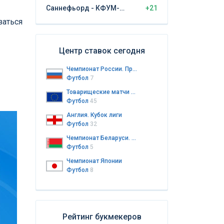
Саннефьорд - КФУМ-Камератене
+21
заться
Центр ставок сегодня
Чемпионат России. Премьер-лига
Футбол
7
Товарищеские матчи клубов
Футбол
45
Англия. Кубок лиги
Футбол
32
Чемпионат Беларуси. Высшая лига
Футбол
5
Чемпионат Японии
Футбол
8
Рейтинг букмекеров