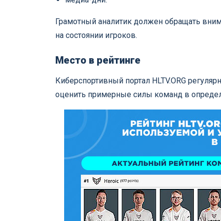
Грамотный аналитик должен обращать внима
на состоянии игроков.
Место в рейтинге
Киберспортивный портал HLTV.ORG регулярн
оценить примерные силы команд в опреде