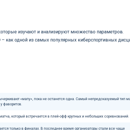
 которые изучают и анализируют множество параметров.
 – как одной из самых популярных киберспортивных дисц
ычеркивают «мапу», пока не останется одна. Самый непредсказуемый тип ма
 у фаворитов.
 матча, который встречается в плей-офф крупных и небольших соревнований.
чается только в финалах. В последнее время организаторы стали все чаще