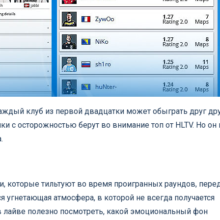
аждый клуб из первой двадцатки может обыграть друг дру
ки с осторожностью берут во внимание топ от HLTV. Но он 
.
и, которые тильтуют во время проигранных раундов, пере
ся угнетающая атмосфера, в которой не всегда получается
в лайве полезно посмотреть, какой эмоциональный фон