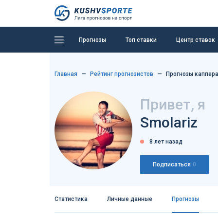
Прогнозы
Топ ставки
Центр ставок
Главная
Рейтинг прогнозистов
Прогнозы каппера
Привет, я
Smolariz
8 лет назад
Подписаться
0
Статистика
Личные данные
Прогнозы