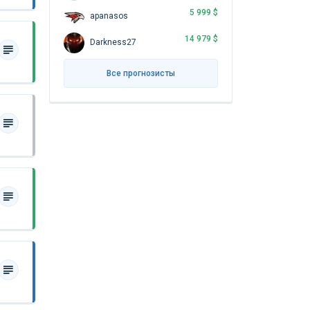
5 999 $
apanasos
14 979 $
Darkness27
Все прогнозисты