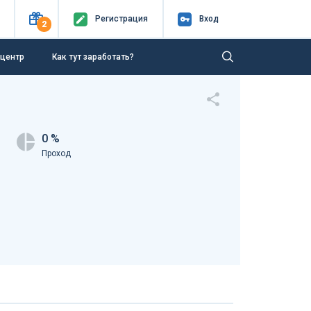
Регистр
ация
Вход
2
-центр
Как тут заработать?
0 %
Проход