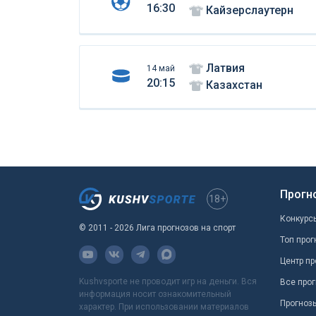
16:30
Кайзерслаутерн
Латвия
14 май
20:15
Казахстан
Прогн
18+
Конкурс
© 2011 - 2026 Лига прогнозов на спорт
Топ прог
Центр пр
Kushvsporte не проводит игр на деньги. Вся
Все прог
информация носит ознакомительный
Прогноз
характер. При использовании материалов