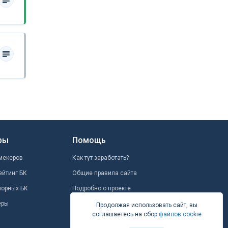
ры
Помощь
мекеров
Как тут заработать?
ейтинг БК
Общие правила сайта
шорных БК
Подробно о проекте
еры
Школа ставок
Продолжая использовать сайт, вы
соглашаетесь на сбор
файлов cookie
Вопрос-ответ