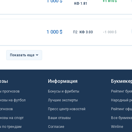
1 000 $
+1 810 $
КФ 1.81
1 000 $
П2
КФ 3.03
-1 000 $
Показать еще
озы
Информация
Букмеке
ы прогнозов
Бонусы и фрибеты
Рейтинг бук
нозы на футбол
Лучшие эксперты
Народный р
огнозов
Пресс центр новостей
Рейтинг оф
нозы на спорт
Ваши отзывы
Все букмек
ы по трендам
Согласие
Winline