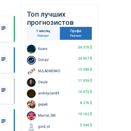
Топ лучших
прогнозистов
1 месяц
Профи
Рейтинг
Рейтинг
54 375 $
Ksare
24 967 $
DimaV
15 390 $
NULADNENKO
11 039 $
Oeule
10 472 $
andreyzen89
8 276 $
gepak
10 162 $
Marcel_SM
5 340 $
gord_st