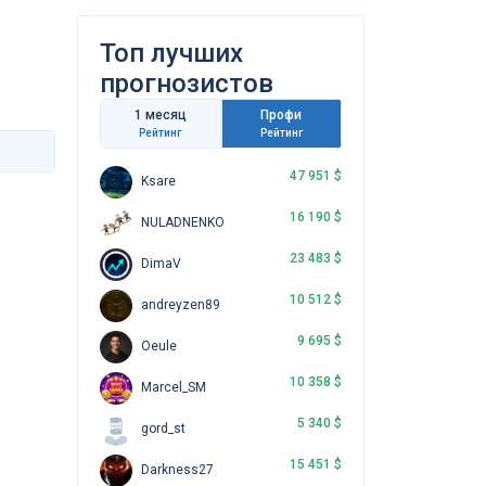
Топ лучших
прогнозистов
1 месяц
Профи
Рейтинг
Рейтинг
47 951 $
Ksare
16 190 $
NULADNENKO
23 483 $
DimaV
10 512 $
andreyzen89
9 695 $
Oeule
10 358 $
Marcel_SM
5 340 $
gord_st
15 451 $
Darkness27