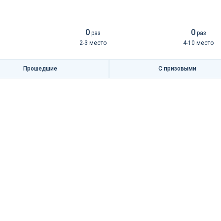
0
0
раз
раз
2-3 место
4-10 место
Прошедшие
С призовыми