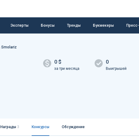
Эксперты
Бонусы
Тренды
Букмекеры
Пресс
 Smolariz
0 $
0
за три месяца
Выигрышей
Награды
3
Конкурсы
Обсуждение