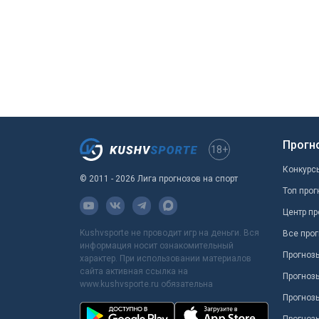
Прогн
18+
Конкурс
© 2011 - 2026 Лига прогнозов на спорт
Топ прог
Центр пр
Kushvsporte не проводит игр на деньги. Вся
Все прог
информация носит ознакомительный
Прогноз
характер. При использовании материалов
сайта активная ссылка на
Прогноз
www.kushvsporte.ru обязательна
Прогнозы