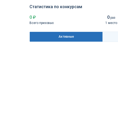
Статистика по конкурсам
0 ₽
0
раз
Всего призовых
1 место
Активные