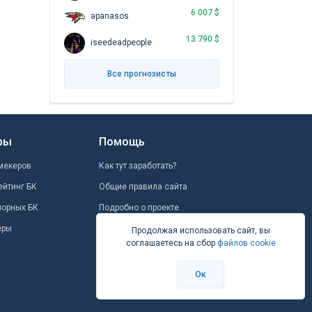
6 007 $
apanasos
13 790 $
iseedeadpeople
Все прогнозисты
ры
Помощь
мекеров
Как тут заработать?
ейтинг БК
Общие правила сайта
шорных БК
Подробно о проекте
еры
Школа ставок
Продолжая использовать сайт, вы
соглашаетесь на сбор
файлов cookie
Вопрос-ответ
Контакты
Ок