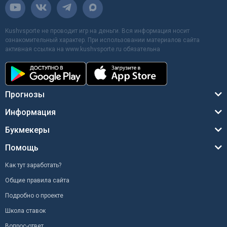
Kushvsporte не проводит игр на деньги. Вся информация носит
ознакомительный характер. При использовании материалов сайта
активная ссылка на www.kushvsporte.ru обязательна
Прогнозы
Информация
Букмекеры
Помощь
Как тут заработать?
Общие правила сайта
Подробно о проекте
Школа ставок
Вопрос-ответ