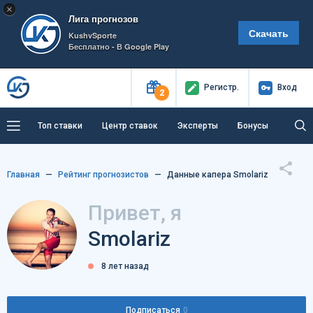
×
Лига прогнозов
Скачать
KushvSporte
Бесплатно - В Google Play
Регистр
.
Вход
2
Топ ставки
Центр ставок
Эксперты
Бонусы
Тренды
Букмекеры
Пресс-центр
Главная
Рейтинг прогнозистов
Данные капера Smolariz
Как тут заработать?
Привет, я
Smolariz
8 лет назад
Подписаться
0