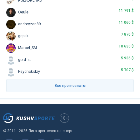
NULADNENKO
11 791 $
Oeule
11 060 $
andreyzen89
7 876 $
gepak
10 635 $
Marcel_SM
5 936 $
gord_st
5 707 $
Psychokidzy
Все прогнозисты
18+
© 2011 - 2026 Лига прогнозов на спорт