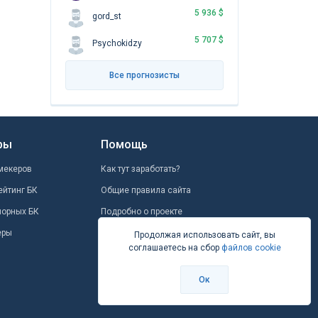
5 936 $
gord_st
5 707 $
Psychokidzy
Все прогнозисты
ры
Помощь
мекеров
Как тут заработать?
ейтинг БК
Общие правила сайта
шорных БК
Подробно о проекте
еры
Школа ставок
Продолжая использовать сайт, вы
соглашаетесь на сбор
файлов cookie
Вопрос-ответ
Контакты
Ок