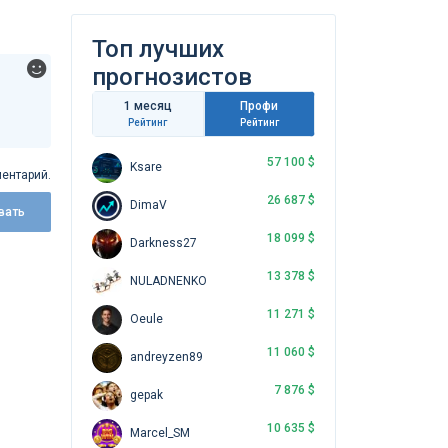
Топ лучших
прогнозистов
1 месяц
Профи
Рейтинг
Рейтинг
57 100 $
Ksare
ентарий.
26 687 $
DimaV
вать
18 099 $
Darkness27
13 378 $
NULADNENKO
11 271 $
Oeule
11 060 $
andreyzen89
7 876 $
gepak
10 635 $
Marcel_SM