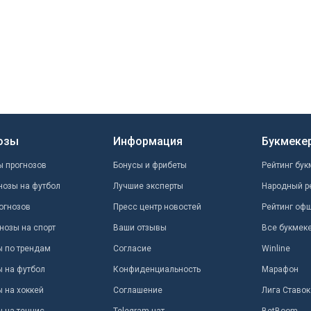
озы
Информация
Букмеке
ы прогнозов
Бонусы и фрибеты
Рейтинг бук
нозы на футбол
Лучшие эксперты
Народный р
огнозов
Пресс центр новостей
Рейтинг оф
нозы на спорт
Ваши отзывы
Все букмек
ы по трендам
Согласие
Winline
ы на футбол
Конфиденциальность
Марафон
 на хоккей
Соглашение
Лига Ставок