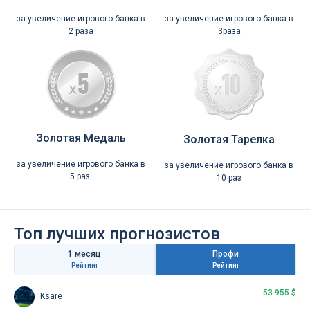
за увеличение игрового банка в
за увеличение игрового банка в
2 раза
3раза
Золотая Медаль
Золотая Тарелка
за увеличение игрового банка в
за увеличение игрового банка в
5 раз.
10 раз
Топ лучших прогнозистов
1 месяц
Профи
Рейтинг
Рейтинг
53 955 $
Ksare