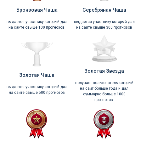
Бронзовая Чаша
Серебряная Чаша
выдается участнику который дал
выдается участнику который дал
на сайте свыше 100 прогнозов.
на сайте свыше 300 прогнозов
Золотая Звезда
Золотая Чаша
получает пользователь который
выдается участнику который дал
на сайт больше года и дал
на сайте свыше 500 прогнозов
суммарно больше 1000
прогнозов.