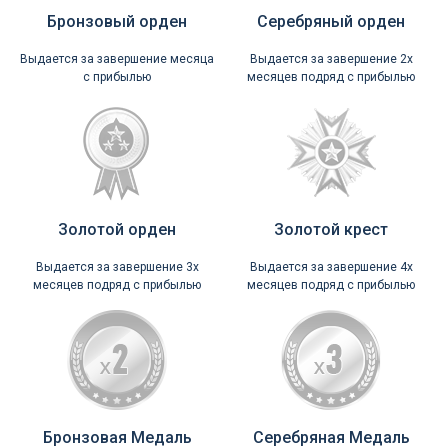
Бронзовый орден
Серебряный орден
Выдается за завершение месяца
Выдается за завершение 2x
с прибылью
месяцев подряд с прибылью
Золотой орден
Золотой крест
Выдается за завершение 3x
Выдается за завершение 4x
месяцев подряд с прибылью
месяцев подряд с прибылью
Бронзовая Медаль
Серебряная Медаль