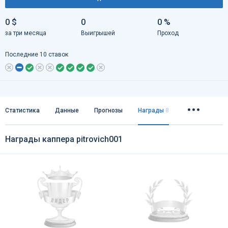
0 $
0
0 %
за три месяца
Выигрышей
Проход
Последние 10 ставок
Статистика
Данные
Прогнозы
Награды
8
Награды каппера pitrovich001