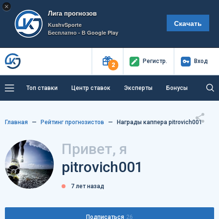
×
Лига прогнозов
Скачать
KushvSporte
Бесплатно - В Google Play
Регистр
.
Вход
2
Топ ставки
Центр ставок
Эксперты
Бонусы
Тренды
Букмекеры
Пресс-центр
Главная
Рейтинг прогнозистов
Награды каппера pitrovich001
Как тут заработать?
Привет, я
pitrovich001
7 лет назад
Подписаться
26