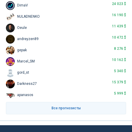
24 023 $
DimaV
16 190 $
NULADNENKO
11 439 $
Oeule
10 472 $
andreyzen89
8 276 $
gepak
10 162 $
Marcel_SM
5 340 $
gord_st
15 379 $
Darkness27
5 999 $
apanasos
Все прогнозисты