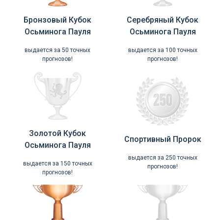
Бронзовый Кубок
Серебряный Кубок
Осьминога Пауля
Осьминога Пауля
выдается за 50 точных
выдается за 100 точных
прогнозов!
прогнозов!
Золотой Кубок
Спортивный Пророк
Осьминога Пауля
выдается за 250 точных
выдается за 150 точных
прогнозов!
прогнозов!