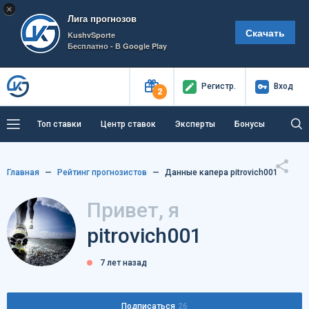
×
Лига прогнозов
Скачать
KushvSporte
Бесплатно - В Google Play
Регистр
.
Вход
2
Топ ставки
Центр ставок
Эксперты
Бонусы
Тренды
Букмекеры
Пресс-центр
Главная
Рейтинг прогнозистов
Данные капера pitrovich001
Как тут заработать?
Привет, я
pitrovich001
7 лет назад
Подписаться
26