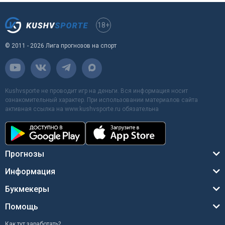
18+
© 2011 - 2026 Лига прогнозов на спорт
Kushvsporte не проводит игр на деньги. Вся информация носит
ознакомительный характер. При использовании материалов сайта
активная ссылка на www.kushvsporte.ru обязательна
Прогнозы
Информация
Букмекеры
Помощь
Как тут заработать?