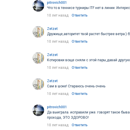
pitrovich001
Что то в теннисе турниры ITF нет в линии. Интере
10 лет назад
Ответить
Zetzet
Дружище,авторитет твой растет быстрее ветра:) б
10 лет назад
Ответить
Zetzet
Котировки воще сняли с этой пары,давай другую:
10 лет назад
Ответить
Zetzet
Сам в шоке! Стараюсь очень очень
10 лет назад
Ответить
pitrovich001
Да выиграла. исправили уже. говорят такое бывае
прохода, ЭТО ЗДОРОВО!
10 лет назад
Ответить