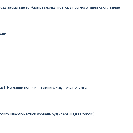
ходу забыл где то убрать галочку, поэтому прогнозы ушли как платные
ачи!
в ITF в линии нет . чинят линию. жду пока появятся
оигрыша-это не твой уровень.будь первым,я за тобой:)