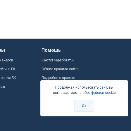
ры
Помощь
мекеров
Как тут заработать?
ейтинг БК
Общие правила сайта
шорных БК
Подробно о проекте
еры
Школа ставок
Продолжая использовать сайт, вы
соглашаетесь на сбор
файлов cookie
Вопрос-ответ
Контакты
Ок