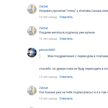
Zetzet
Петрович,прочитай "стену" у shartaka,Санька,отв
10 лет назад
Ответить
Zetzet
Поздняк метаться,подписку уже купили
10 лет назад
Ответить
pitrovich001
Мои поздравления с переводом в платники!
спасибо. но думаю пока не буду переходить в пл
10 лет назад
Ответить
Zetzet
Пол Казани уже на тебя подписались:) и я в том
10 лет назад
Ответить