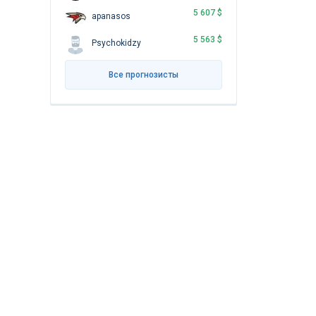
5 607 $
apanasos
5 563 $
Psychokidzy
Все прогнозисты