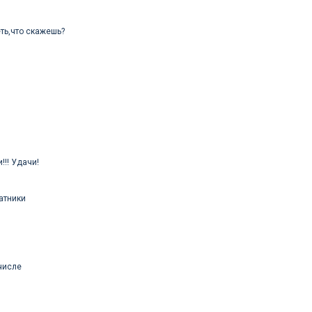
еть,что скажешь?
!! Удачи!
атники
 числе