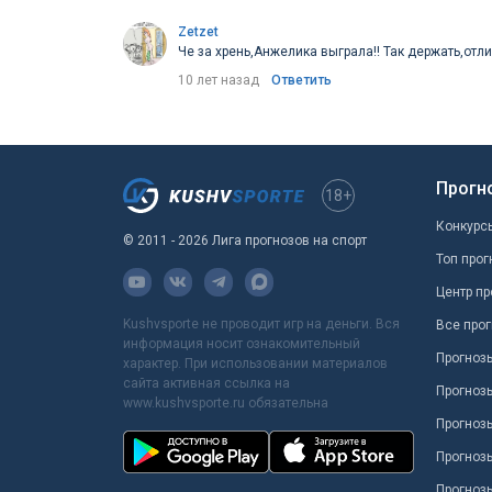
Zetzet
Че за хрень,Анжелика выграла!! Так держать,отл
10 лет назад
Ответить
Прогн
18+
Конкурс
© 2011 - 2026 Лига прогнозов на спорт
Топ прог
Центр пр
Kushvsporte не проводит игр на деньги. Вся
Все прог
информация носит ознакомительный
Прогноз
характер. При использовании материалов
сайта активная ссылка на
Прогноз
www.kushvsporte.ru обязательна
Прогнозы
Прогноз
Прогноз