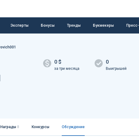
Эксперты
Бонусы
Тренды
Букмекеры
Пресс
rovich001
0 $
0
за три месяца
Выигрышей
1
Награды
8
Конкурсы
Обсуждение