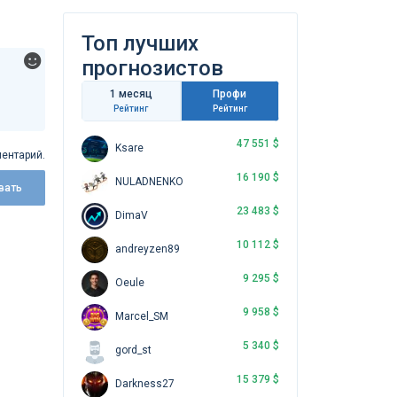
Топ лучших
прогнозистов
1 месяц
Профи
Рейтинг
Рейтинг
47 551 $
Ksare
ентарий.
16 190 $
NULADNENKO
вать
23 483 $
DimaV
10 112 $
andreyzen89
9 295 $
Oeule
9 958 $
Marcel_SM
5 340 $
gord_st
15 379 $
Darkness27