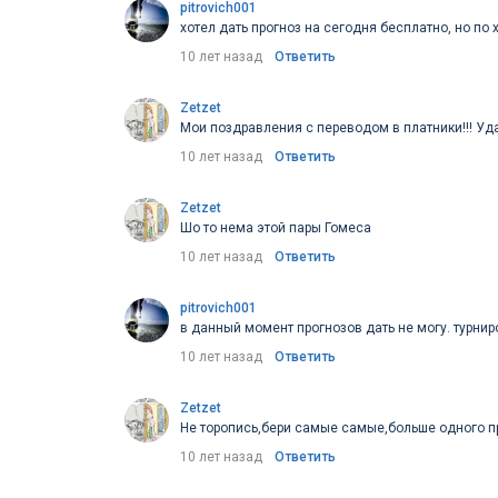
pitrovich001
хотел дать прогноз на сегодня бесплатно, но по 
10 лет назад
Ответить
Zetzet
Мои поздравления с переводом в платники!!! Уд
10 лет назад
Ответить
Zetzet
Шо то нема этой пары Гомеса
10 лет назад
Ответить
pitrovich001
в данный момент прогнозов дать не могу. турниро
10 лет назад
Ответить
Zetzet
Не торопись,бери самые самые,больше одного пр
10 лет назад
Ответить