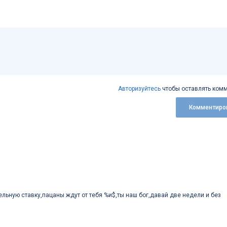
Авторизуйтесь
чтобы оставлять комм
Комментиро
ельную ставку,пацаны ждут от тебя %и$,ты наш бог,давай две недели и без