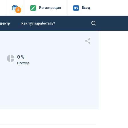
Регистр
ация
Вход
2
-центр
Как тут заработать?
0 %
Проход