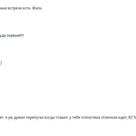
сные встречи есть. Жаль
удь первым!!!!
)
т. я уж думал перепутал когда ставил. у тебя статистика отличная идет, 82 