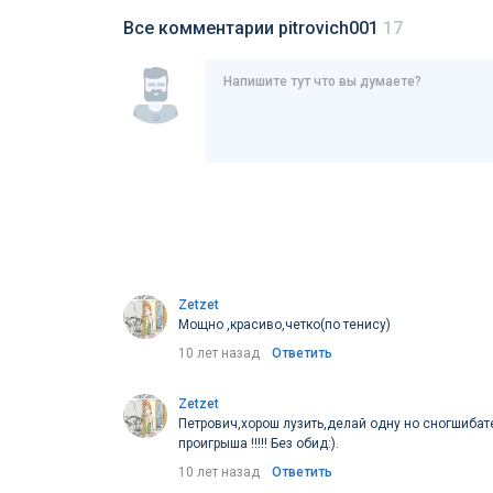
Все комментарии pitrovich001
17
Zetzet
Мощно ,красиво,четко(по тенису)
10 лет назад
Ответить
Zetzet
Петрович,хорош лузить,делай одну но сногшибат
проигрыша !!!!! Без обид:).
10 лет назад
Ответить