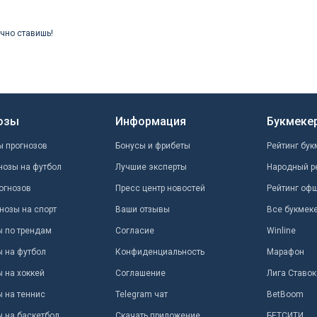
ично ставишь!
озы
Информация
Букмеке
ы прогнозов
Бонусы и фрибеты
Рейтинг бук
нозы на футбол
Лучшие эксперты
Народный р
огнозов
Пресс центр новостей
Рейтинг оф
нозы на спорт
Ваши отзывы
Все букмек
ы по трендам
Согласие
Winline
ы на футбол
Конфиденциальность
Марафон
 на хоккей
Соглашение
Лига Ставок
ы на теннис
Telegram чат
BetBoom
ы на баскетбол
Скачать приложение
БЕТСИТИ