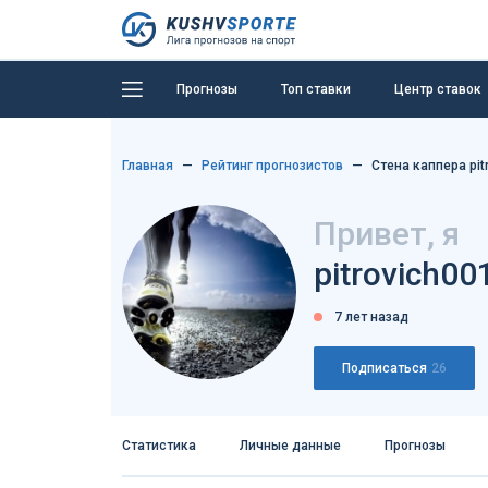
Прогнозы
Топ ставки
Центр ставок
Главная
Рейтинг прогнозистов
Стена каппера pit
Привет, я
pitrovich00
7 лет назад
Подписаться
26
Статистика
Личные данные
Прогнозы